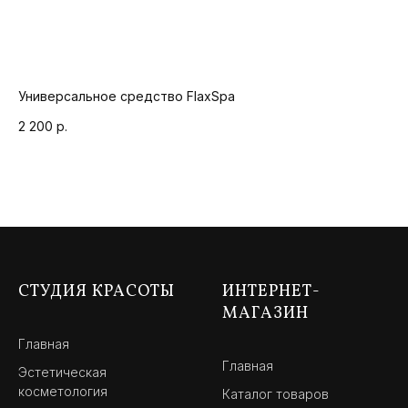
Универсальное средство FlaxSpa
Сы
2 200
р.
2 
СТУДИЯ КРАСОТЫ
ИНТЕРНЕТ-
МАГАЗИН
Главная
Главная
Эстетическая
косметология
Каталог товаров