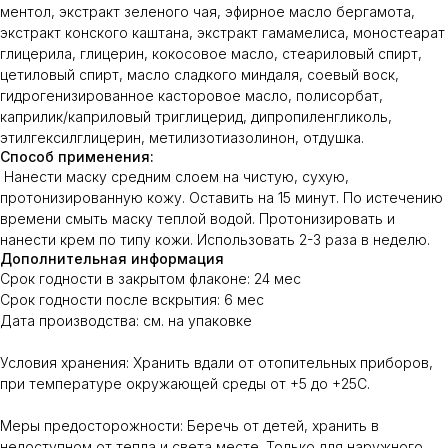
ментол, экстракт зеленого чая, эфирное масло бергамота,
экстракт конского каштана, экстракт гамамелиса, моностеарат
глицерила, глицерин, кокосовое масло, стеариловый спирт,
цетиловый спирт, масло сладкого миндаля, соевый воск,
гидрогенизированное касторовое масло, полисорбат,
каприлик/каприловый триглицерид, дипропиленгликоль,
этилгексилглицерин, метилизотиазолинон, отдушка.
Способ применения:
Нанести маску средним слоем на чистую, сухую,
протонизированную кожу. Оставить на 15 минут. По истечению
времени смыть маску теплой водой. Протонизировать и
нанести крем по типу кожи. Использовать 2-3 раза в неделю.
Дополнительная информация
Срок годности в закрытом флаконе: 24 мес
Срок годности после вскрытия: 6 мес
Дата производства: см. на упаковке
Условия хранения: Хранить вдали от отопительных приборов,
при температуре окружающей среды от +5 до +25С.
Меры предосторожности: Беречь от детей, хранить в
недоступном от тепла и света месте. Только для наружного