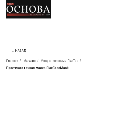
← НАЗАД
Главная
/
Магазин
/
Уход за волосами FlaxTap
/
Противоотечная маска FlaxFaceMask