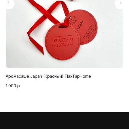
Аромасаше Japan (Красный) FlaxTapHome
Бо
1 000
р.
40