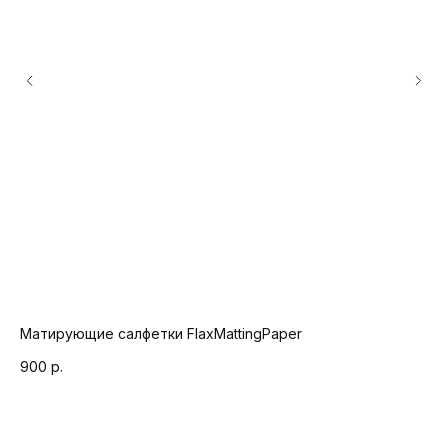
Матирующие салфетки FlaxMattingPaper
Ма
900
р.
1 