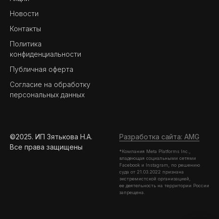
Новости
Контакты
Политика
конфиденциальности
Публичная оферта
Согласие на обработку
персональных данных
©2025. ИП Зятькова Н.А.
Разработка сайта: AMG
Все права защищены
*Компания Meta Platforms Inc.,
владеющая социальными сетями
Facebook и Instagram, по решению
суда от 21.03.2022 признана
экстремистской организацией,
ее деятельность на территории России
запрещена.