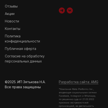
Отзывы
Акции
Новости
Контакты
Политика
конфиденциальности
Публичная оферта
Согласие на обработку
персональных данных
©2025. ИП Зятькова Н.А.
Разработка сайта: AMG
Все права защищены
*Компания Meta Platforms Inc.,
владеющая социальными сетями
Facebook, Instagram и Whatsapp,
по решению суда от 21.03.2022
признана экстремистской
организацией, ее деятельность