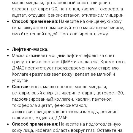
масло миндаля, цетеариловый спирт, глицерил
стеарат, цетеарет-20, пантенол, каолин, токоферола
ацетат, отдушка, феноксиэтанол, этилгексилглицерин.
Способ применения
: Нанесите на очищенную кожу
лица, аккуратно помассируйте по массажным линиям,
смо йте теплой водой. Протонизировать кожу.
Лифтинг-маска:
Маска оказывает мощный лифтинг эффект за счет
присутствия в составе ДМАЕ и коллагена. Кроме того,
ДМАЕ препятствует преждевременному старению.
Коллаген разглаживает кожу, делает ее мягкой и
упругой.
Состав:
вода, масло соевое, масло миндаля,
цетеариловый спирт, глицерил стеарат, цетеарет-20,
гидролизированный коллаген, каолин, пантенол,
токоферола ацетат, феноксиэтанол,
этилгексилглицерин, ксантановая камедь, ретинил
пальмитат, отдушка, ДМАЕ.
Способ применения
: Нанесите на подготовленную
кожу лица, избегая область вокруг глаз. Оставьте на