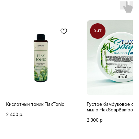
ХИТ
Кислотный тоник FlaxTonic
Густое бамбуковое скр
мыло FlaxSoapBamboo
2 400
р.
2 300
р.