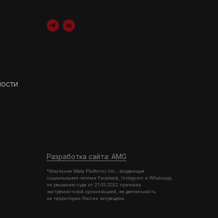
ности
Разработка сайта: AMG
*Компания Meta Platforms Inc., владеющая
социальными сетями Facebook, Instagram и Whatsapp,
по решению суда от 21.03.2022 признана
экстремистской организацией, ее деятельность
на территории России запрещена.