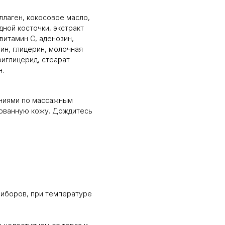
ллаген, кокосовое масло,
дной косточки, экстракт
витамин С, аденозин,
ин, глицерин, молочная
риглицерид, стеарат
н.
ениями по массажным
рованную кожу. Дождитесь
риборов, при температуре