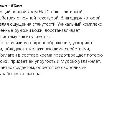
eam - 50мл
щий ночной крем FlaxCream – активный
ействия с нежной текстурой, благодаря которой
вляя ощущения стянутости. Уникальный комплекс
венные функции кожи, восстанавливает
 систему защиты клеток,
аве активизируют кровообращение, ускоряют
м, обладают омолаживающими свойствами,
Коллаген в составе крема предотвращает потерю
ожи, придает ей упругость и глубоко увлажняет.
 антиоксидантом, борется со свободными
ыработку коллагена.