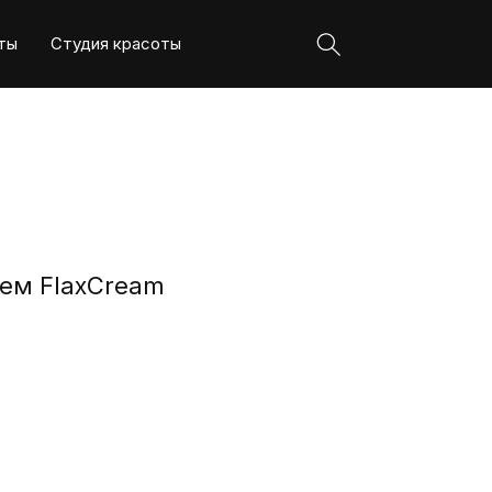
ты
Студия красоты
рем FlaxCream