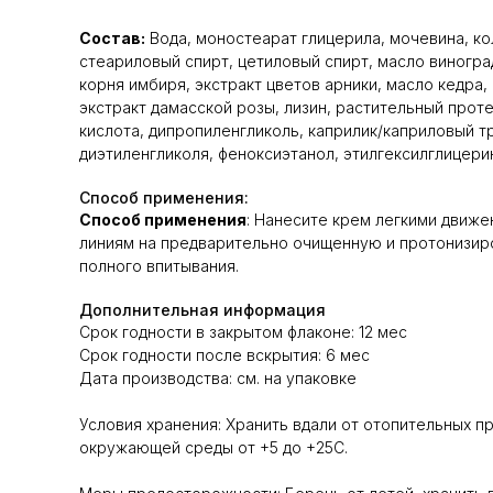
Состав:
Вода, моностеарат глицерила, мочевина, ко
стеариловый спирт, цетиловый спирт, масло виногра
корня имбиря, экстракт цветов арники, масло кедра, 
экстракт дамасской розы, лизин, растительный проте
кислота, дипропиленгликоль, каприлик/каприловый т
диэтиленгликоля, феноксиэтанол, этилгексилглицери
Способ применения:
Способ применения
: Нанесите крем легкими движ
линиям на предварительно очищенную и протонизи
полного впитывания.
Дополнительная информация
Срок годности в закрытом флаконе: 12 мес
Срок годности после вскрытия: 6 мес
Дата производства: см. на упаковке
Условия хранения: Хранить вдали от отопительных п
окружающей среды от +5 до +25С.