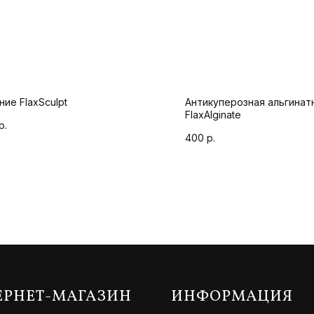
ие FlaxSculpt
Антикуперозная альгинат
FlaxAlginate
р.
400
р.
ЕРНЕТ-МАГАЗИН
ИНФОРМАЦИЯ