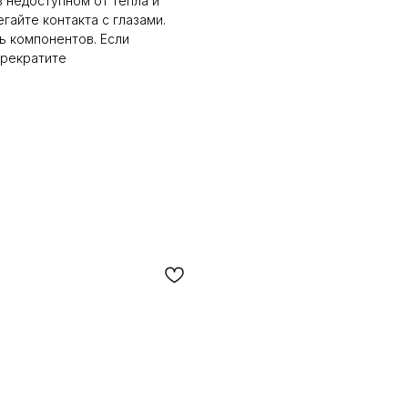
 недоступном от тепла и
гайте контакта с глазами.
ь компонентов. Если
прекратите