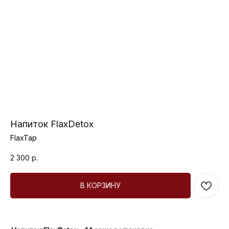
Напиток FlaxDetox
FlaxTap
2 300
р.
В КОРЗИНУ