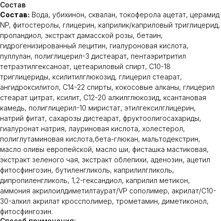
Состав
Состав:
Вода, убихинон, сквалан, токоферола ацетат, церамид
NP, фитостеролы, глицерин, каприлик/каприловый триглицерид,
пропандиол, экстракт дамасской розы, бетаин,
гидрогенизированный лецитин, гиалуроновая кислота,
пуллулан, полиглицерил-3 дистеарат, пентаэритритил
тетраэтилгексаноат, цетеариловый спирт, С10-18
триглицериды, ксилитилглюкозид, глицерил стеарат,
ангидроксилитол, С14-22 спирты, кокосовые алканы, глицерил
стеарат цитрат, ксилит, C12-20 алкилглюкозид, ксантановая
камедь, полиглицерил-10 миристат, этилгексилглицерин,
натрий фитат, сахарозы дистеарат, фруктоолигосахариды,
гиалуронат натрия, лауриновая кислота, холестерол,
полиглутаминовая кислота,бета-глюкан, мальтодекстрин,
масло оливы европейской, масло ши, фисташка мастиковая,
экстракт зеленого чая, экстракт облепихи, аденозин, ацетил
фитосфингозин, бутиленгликоль, каприлилгликоль,
дипропиленгликоль, 1,2-гександиол, каприлил метикон,
аммония акрилоилдиметилтаурат/VP сополимер, акрилат/С10-
30-алкил акрилат кроссполимер, трометамин, диметиконол,
фитосфингозин.
Способ применения: